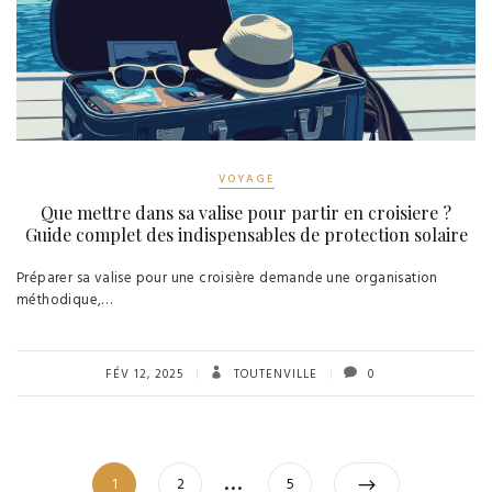
VOYAGE
Que mettre dans sa valise pour partir en croisiere ?
Guide complet des indispensables de protection solaire
Préparer sa valise pour une croisière demande une organisation
méthodique,…
FÉV 12, 2025
TOUTENVILLE
0
Pagination
…
Page
Page
Page
1
2
5