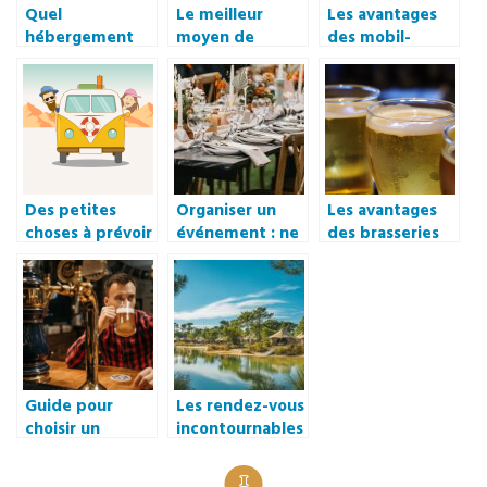
Quel
Le meilleur
Les avantages
hébergement
moyen de
des mobil-
choisir en
profiter de ses
homes pour les
déplacement ?
vacances
prochaines
vacances
Des petites
Organiser un
Les avantages
choses à prévoir
événement : ne
des brasseries
avant de faire
pas négliger le
restaurants
une road trip
côté matériel
Guide pour
Les rendez-vous
choisir un
incontournables
restaurant a
des campeurs
viande a
chics : Oleron