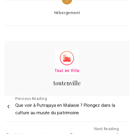
Deauville
une ile
paradisiaque
Categories
Hébergement
pour le camping
de luxe avec
piscine
toutenville
Navigation
Previous Reading
Que voir à Putrajaya en Malaisie ? Plongez dans la
de
culture au musée du patrimoine
l’article
Next Reading