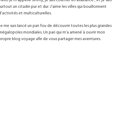
Hello je m’appelle Jimmy, je suis courtier en assurance , et je suis
surtout un citadin pur et dur. J’aime les villes qui bouillonnent
d’activités et multiculturelles.
Je me suis lancé un pari fou de découvrir toutes les plus grandes
mégalopoles mondiales. Un pari qui m’a amené à ouvrir mon
propre blog voyage afin de vous partager mes aventures.