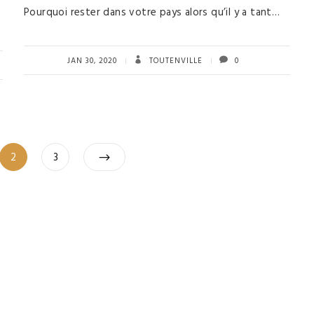
Pourquoi rester dans votre pays alors qu’il y a tant…
JAN 30, 2020
TOUTENVILLE
0
Pagination
Page
Page
2
3
des
publications