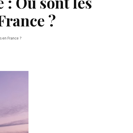
 : Où sont les
France ?
s en France ?