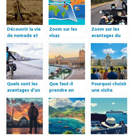
meilleures
destinations en
France ?
Découvrir la vie
Zoom sur les
Zoom sur les
de nomade et
visas
avantages du
apprécier
électroniques
voyage a moto
chaque instant
ou e-visas
Quels sont les
Que faut-il
Pourquoi choisir
avantages d’un
prendre en
une visite
voyage a velo en
compte avant
guidée
Bretagne ?
de visiter la
francophone du
Seville ?
palais royal de
Madrid ?