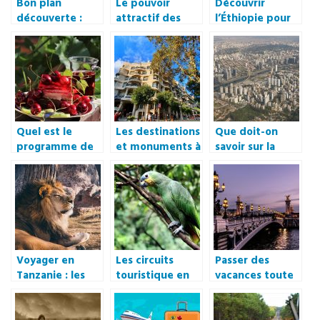
Bon plan
Le pouvoir
Découvrir
découverte :
attractif des
l’Éthiopie pour
L’Asie, un
Caraïbes
des vacances en
continent
famille.
charmant qui
vous accueille
comme il se doit
Quel est le
Les destinations
Que doit-on
programme de
et monuments à
savoir sur la
loisirs une fois
ne pas manquer
croissance
en vacances ?
lors d’un séjour
démographique
à Barcelone
dans les villes ?
Voyager en
Les circuits
Passer des
Tanzanie : les
touristique en
vacances toute
meilleurs safaris
Amazonie
l’année : Où
à faire
sont les