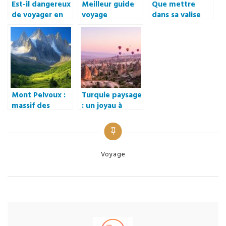
Est-il dangereux
Meilleur guide
Que mettre
de voyager en
voyage
dans sa valise
Turquie en ce
Martinique : Les
pour partir en
moment ? Les
secrets des
croisiere ? Guide
régions sûres
habitants pour
complet des
pour voyager en
un séjour
indispensables
solo en 2023
authentique
de protection
solaire
Mont Pelvoux :
Turquie paysage
massif des
: un joyau à
Ecrins a
découvrir dans
decouvrir, un
les forêts
sanctuaire pour
majestueuses
la biodiversite
des monts
Categories
Voyage
alpine
Kaçkar