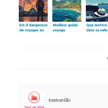
Est-il dangereux
Meilleur guide
Que mettre
de voyager en
voyage
dans sa vali
Turquie en ce
Martinique : Les
pour partir 
moment ? Les
secrets des
croisiere ? 
régions sûres
habitants pour
complet de
pour voyager en
un séjour
indispensab
solo en 2023
authentique
de protecti
Ca
solaire
toutenville