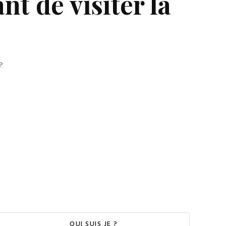
t de visiter la
?
QUI SUIS JE ?