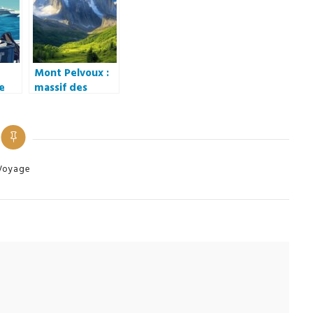
palais royal de
Madrid ?
Mont Pelvoux :
se
massif des
en
Ecrins a
Guide
decouvrir, un
s
sanctuaire pour
les
la biodiversite
on
alpine
tegories
Voyage