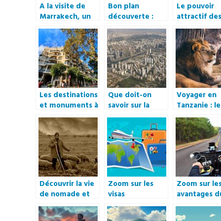
A la visite de
Bon plan
Le pouvoir
Marrakech, un
découverte :
attractif de
des bons plans
L’Asie, un
Caraïbes
voyage en
continent
famille ou en
charmant qui
couple
vous accueille
comme il se doit
Les destinations
Que doit-on
Voyager en
et monuments à
savoir sur la
Tanzanie : le
ne pas manquer
croissance
meilleurs saf
lors d’un séjour
démographique
à faire
à Barcelone
dans les villes ?
Découvrir la vie
Zoom sur les
Zoom sur le
de nomade et
visas
avantages d
apprécier
électroniques
voyage a mo
chaque instant
ou e-visas