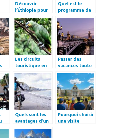
Découvrir
Quel est le
s
l’Éthiopie pour
programme de
des vacances en
loisirs une fois
famille.
en vacances ?
Les circuits
Passer des
s
touristique en
vacances toute
aris
Amazonie
l’année : Où
sont les
meilleures
destinations en
France ?
s
Quels sont les
Pourquoi choisir
u
avantages d’un
une visite
to
voyage a velo en
guidée
Bretagne ?
francophone du