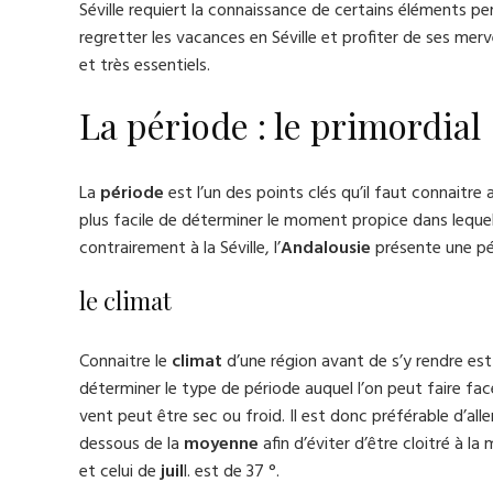
Séville requiert la connaissance de certains éléments pe
regretter les vacances en Séville et profiter de ses merve
et très essentiels.
La période : le primordial
La
période
est l’un des points clés qu’il faut connaitre 
plus facile de déterminer le moment propice dans lequel 
contrairement à la Séville, l’
Andalousie
présente une pé
le climat
Connaitre le
climat
d’une région avant de s’y rendre est
déterminer le type de période auquel l’on peut faire fa
vent peut être sec ou froid. Il est donc préférable d’alle
dessous de la
moyenne
afin d’éviter d’être cloitré à 
et celui de
juil
l. est de 37 °.