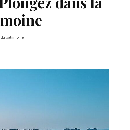
 Plongez dans la
imoine
e du patrimoine