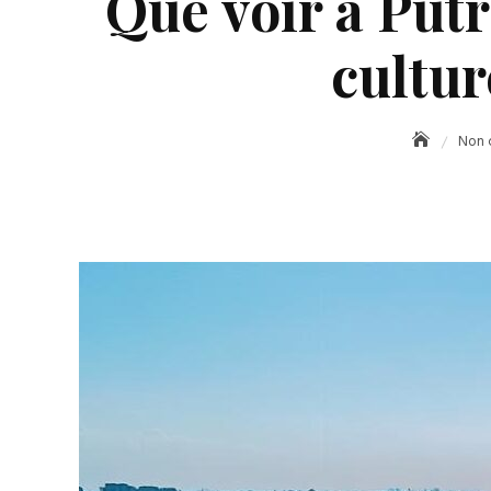
Que voir à Putr
cultu
Non 