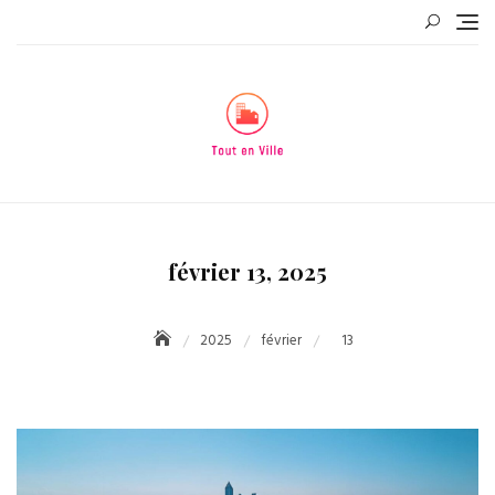
Skip
to
content
février 13, 2025
2025
février
13