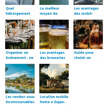
Quel
Le meilleur
Les avantages
hébergement
moyen de
des mobil-
choisir en
profiter de ses
homes pour les
déplacement ?
vacances
prochaines
vacances
Organiser un
Les avantages
Guide pour
événement : ne
des brasseries
choisir un
pas négliger le
restaurants
restaurant a
côté matériel
viande a
Deauville
Les rendez-vous
Location mobile
incontournables
home a Gujan-
des campeurs
Mestras : votre