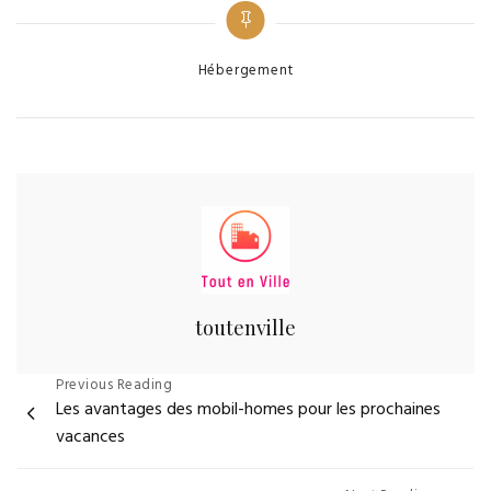
chics : Oleron
cocon climatise
une ile
pour des
paradisiaque
vacances
Categories
Hébergement
pour le camping
sereines
de luxe avec
piscine
toutenville
Navigation
Previous Reading
Les avantages des mobil-homes pour les prochaines
de
vacances
l’article